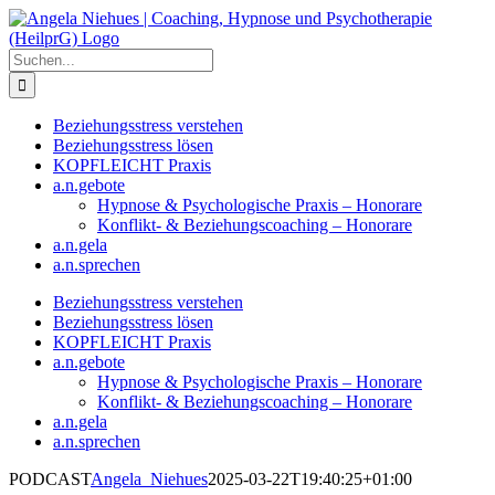
Zum
Inhalt
springen
Suche
nach:
Beziehungsstress verstehen
Beziehungsstress lösen
KOPFLEICHT Praxis
a.n.gebote
Hypnose & Psychologische Praxis – Honorare
Konflikt- & Beziehungscoaching – Honorare
a.n.gela
a.n.sprechen
Beziehungsstress verstehen
Beziehungsstress lösen
KOPFLEICHT Praxis
a.n.gebote
Hypnose & Psychologische Praxis – Honorare
Konflikt- & Beziehungscoaching – Honorare
a.n.gela
a.n.sprechen
PODCAST
Angela_Niehues
2025-03-22T19:40:25+01:00