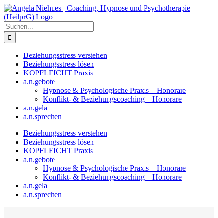
Zum
Inhalt
springen
Suche
nach:
Beziehungsstress verstehen
Beziehungsstress lösen
KOPFLEICHT Praxis
a.n.gebote
Hypnose & Psychologische Praxis – Honorare
Konflikt- & Beziehungscoaching – Honorare
a.n.gela
a.n.sprechen
Beziehungsstress verstehen
Beziehungsstress lösen
KOPFLEICHT Praxis
a.n.gebote
Hypnose & Psychologische Praxis – Honorare
Konflikt- & Beziehungscoaching – Honorare
a.n.gela
a.n.sprechen